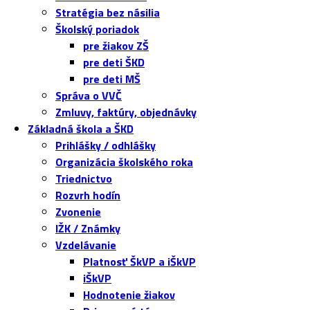
Stratégia bez násilia
Školský poriadok
pre žiakov ZŠ
pre deti ŠKD
pre deti MŠ
Správa o VVČ
Zmluvy, faktúry, objednávky
Základná škola a ŠKD
Prihlášky / odhlášky
Organizácia školského roka
Triednictvo
Rozvrh hodín
Zvonenie
IŽK / Známky
Vzdelávanie
Platnosť ŠkVP a iŠkVP
iŠkVP
Hodnotenie žiakov