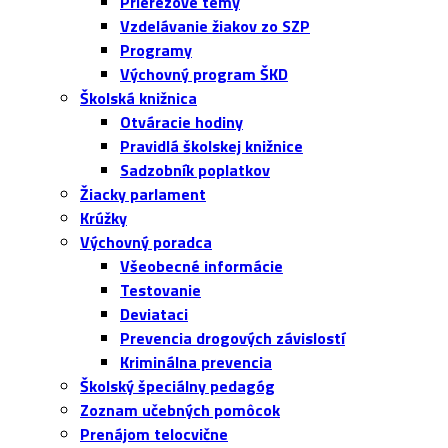
Prierezové témy
Vzdelávanie žiakov zo SZP
Programy
Výchovný program ŠKD
Školská knižnica
Otváracie hodiny
Pravidlá školskej knižnice
Sadzobník poplatkov
Žiacky parlament
Krúžky
Výchovný poradca
Všeobecné informácie
Testovanie
Deviataci
Prevencia drogových závislostí
Kriminálna prevencia
Školský špeciálny pedagóg
Zoznam učebných pomôcok
Prenájom telocvične