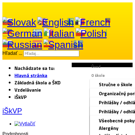
Hľadať ...
Úvod
Nachádzate sa tu:
Hlavná stránka
O škole
Základná škola a ŠKD
Stručne o škole
Dokumenty
Vzdelávanie
Manažment škol
Organizačný por
Základná škola a ŠKD
iŠkVP
Zamestnanci ško
Kolektívna zmlu
Prihlášky / odhl
Materská škola
Rada školy
Stratégia bez ná
Organizácia ško
iŠkVP
Prihlášky / odhl
Školská jedáleň
Voľné pracovné
Školský poriado
Triednictvo
Čo by malo 3-ro
Všeobecné poky
Tlačivá
Ochrana osobný
Správa o VVČ
Rozvrh hodín
pre žiako
Zoznam potrieb
Alergény
Fotogaléria
Kontakt
Zmluvy, faktúry
Zvonenie
pre deti 
iŠkVP
Podrobnosti