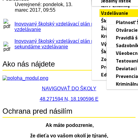
Jedálny lístok
DÚ
IŽK / Známky
pre deti 
Uverejnené: pondelok, 13.
marec 2017, 09:55
Vzdelávanie
Školská knižnica
Platnosť 
Inovovaný školský vzdelávací plán pre primárne
Žiacky parlamen
iŠkVP
Otváracie
vzdelávanie
Krúžky
Hodnoteni
Pravidlá š
Inovovaný školský vzdelávací plán pre nižšie
Výchovný porad
Prierezov
Sadzobník
sekundárne vzdelávanie
Školský špeciál
Vzdelávan
Všeobecn
Zoznam učebný
Programy
Testovan
Ako nás nájdete
Prenájom telocv
Výchovný
Deviataci
Edupage - návo
Prevencia
Krimináln
NAVIGOVAŤ DO ŠKOLY
48.271594 N, 18.190596 E
Ochrana pred násilím
Ak máte podozrenie,
že dieťa vo vašom okolí je týrané,