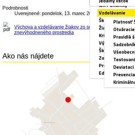
Jedálny lístok
DÚ
IŽK / Známky
pre deti 
Podrobnosti
Vzdelávanie
Uverejnené: pondelok, 13. marec 2017, 09:56
Školská knižnica
Platnosť 
Žiacky parlamen
Výchova a vzdelávanie žiakov zo sociálne
iŠkVP
Otváracie
znevýhodneného prostredia
Krúžky
Hodnoteni
Pravidlá š
Výchovný porad
Prierezov
Sadzobník
Školský špeciál
Vzdelávan
Všeobecn
Ako nás nájdete
Zoznam učebný
Programy
Testovan
Prenájom telocv
Výchovný
Deviataci
Edupage - návo
Prevencia
Krimináln