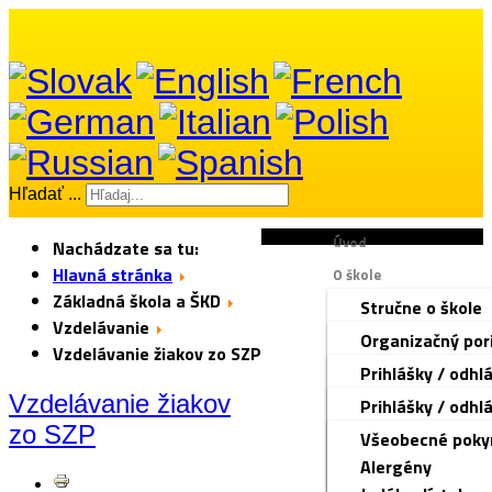
Hľadať ...
Úvod
Nachádzate sa tu:
Hlavná stránka
O škole
Základná škola a ŠKD
Stručne o škole
Dokumenty
Vzdelávanie
Manažment škol
Organizačný por
Základná škola a ŠKD
Vzdelávanie žiakov zo SZP
Zamestnanci ško
Kolektívna zmlu
Prihlášky / odhl
Materská škola
Rada školy
Stratégia bez ná
Organizácia ško
Vzdelávanie žiakov
Prihlášky / odhl
Školská jedáleň
Voľné pracovné
Školský poriado
Triednictvo
zo SZP
Čo by malo 3-ro
Všeobecné poky
Tlačivá
Ochrana osobný
Správa o VVČ
Rozvrh hodín
pre žiako
Zoznam potrieb
Alergény
Fotogaléria
Kontakt
Zmluvy, faktúry
Zvonenie
pre deti 
iŠkVP