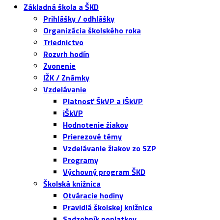
Základná škola a ŠKD
Prihlášky / odhlášky
Organizácia školského roka
Triednictvo
Rozvrh hodín
Zvonenie
IŽK / Známky
Vzdelávanie
Platnosť ŠkVP a iŠkVP
iŠkVP
Hodnotenie žiakov
Prierezové témy
Vzdelávanie žiakov zo SZP
Programy
Výchovný program ŠKD
Školská knižnica
Otváracie hodiny
Pravidlá školskej knižnice
Sadzobník poplatkov