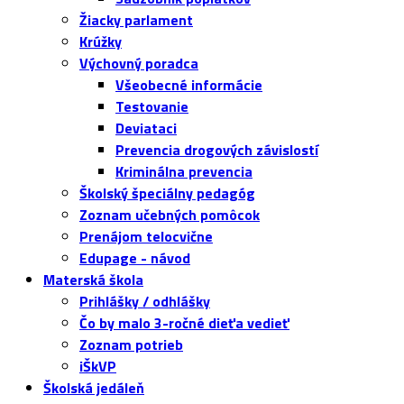
Žiacky parlament
Krúžky
Výchovný poradca
Všeobecné informácie
Testovanie
Deviataci
Prevencia drogových závislostí
Kriminálna prevencia
Školský špeciálny pedagóg
Zoznam učebných pomôcok
Prenájom telocvične
Edupage - návod
Materská škola
Prihlášky / odhlášky
Čo by malo 3-ročné dieťa vedieť
Zoznam potrieb
iŠkVP
Školská jedáleň