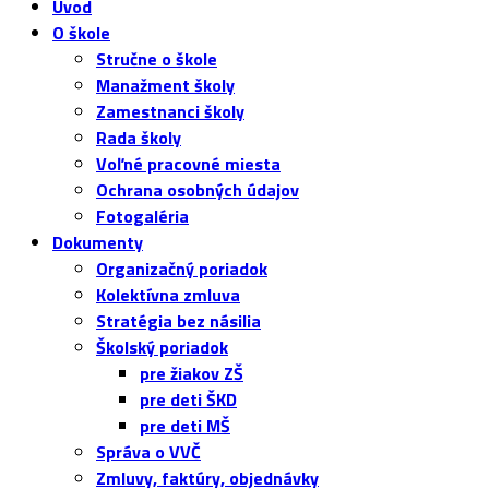
Úvod
O škole
Stručne o škole
Manažment školy
Zamestnanci školy
Rada školy
Voľné pracovné miesta
Ochrana osobných údajov
Fotogaléria
Dokumenty
Organizačný poriadok
Kolektívna zmluva
Stratégia bez násilia
Školský poriadok
pre žiakov ZŠ
pre deti ŠKD
pre deti MŠ
Správa o VVČ
Zmluvy, faktúry, objednávky