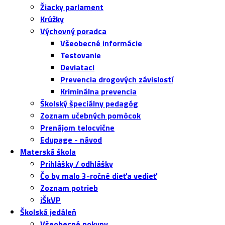
Žiacky parlament
Krúžky
Výchovný poradca
Všeobecné informácie
Testovanie
Deviataci
Prevencia drogových závislostí
Kriminálna prevencia
Školský špeciálny pedagóg
Zoznam učebných pomôcok
Prenájom telocvične
Edupage - návod
Materská škola
Prihlášky / odhlášky
Čo by malo 3-ročné dieťa vedieť
Zoznam potrieb
iŠkVP
Školská jedáleň
Všeobecné pokyny