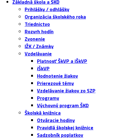
Základná škola a ŠKD
Prihlášky / odhlášky
Organizácia školského roka
Triednictvo
Rozvrh hodín
Zvonenie
IŽK / Známky
Vzdelávanie
Platnosť ŠkVP a iŠkVP
iŠkVP
Hodnotenie žiakov
Prierezové témy
Vzdelávanie žiakov zo SZP
Programy
Výchovný program ŠKD
Školská knižnica
Otváracie hodiny
Pravidlá školskej knižnice
Sadzobník poplatkov