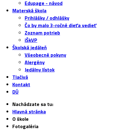
Edupage - návod
Materská škola
Prihlášky / odhlášky
Čo by malo 3-ročné dieťa vedieť
Zoznam potrieb
iŠkVP
Školská jedáleň
Všeobecné pokyny
Alergény
Jedálny lístok
Tlačivá
Kontakt
DÚ
Nachádzate sa tu:
Hlavná stránka
O škole
Fotogaléria