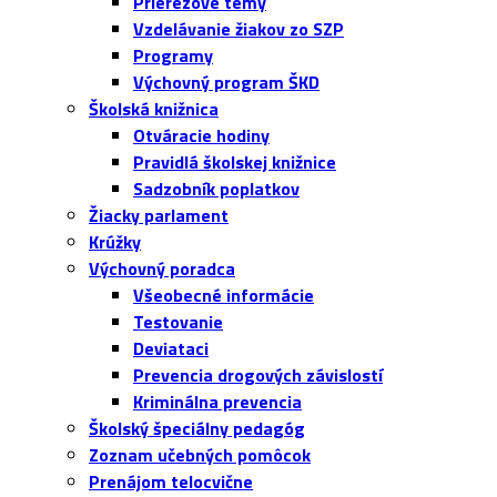
Prierezové témy
Vzdelávanie žiakov zo SZP
Programy
Výchovný program ŠKD
Školská knižnica
Otváracie hodiny
Pravidlá školskej knižnice
Sadzobník poplatkov
Žiacky parlament
Krúžky
Výchovný poradca
Všeobecné informácie
Testovanie
Deviataci
Prevencia drogových závislostí
Kriminálna prevencia
Školský špeciálny pedagóg
Zoznam učebných pomôcok
Prenájom telocvične