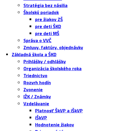
Stratégia bez násilia
Školský poriadok
pre žiakov ZŠ
pre deti ŠKD
pre deti MŠ
Správa o VVČ
Zmluvy, faktúry, objednávky
Základná škola a ŠKD
Prihlášky / odhlášky
Organizácia školského roka
Triednictvo
Rozvrh hodín
Zvonenie
IŽK / Známky
Vzdelávanie
Platnosť ŠkVP a iŠkVP
iŠkVP
Hodnotenie žiakov