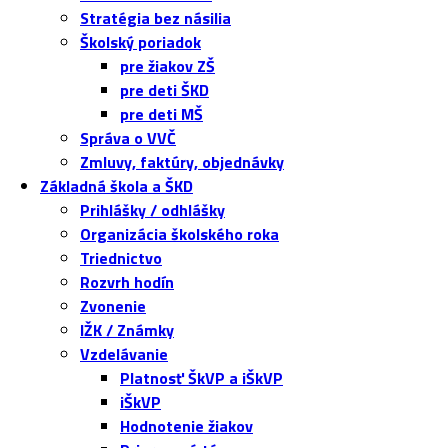
Stratégia bez násilia
Školský poriadok
pre žiakov ZŠ
pre deti ŠKD
pre deti MŠ
Správa o VVČ
Zmluvy, faktúry, objednávky
Základná škola a ŠKD
Prihlášky / odhlášky
Organizácia školského roka
Triednictvo
Rozvrh hodín
Zvonenie
IŽK / Známky
Vzdelávanie
Platnosť ŠkVP a iŠkVP
iŠkVP
Hodnotenie žiakov