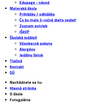
Edupage - návod
Materská škola
Prihlášky / odhlášky
Čo by malo 3-ročné dieťa vedieť
Zoznam potrieb
iŠkVP
Školská jedáleň
Všeobecné pokyny
Alergény
Jedálny lístok
Tlačivá
Kontakt
DÚ
Nachádzate sa tu:
Hlavná stránka
O škole
Fotogaléria