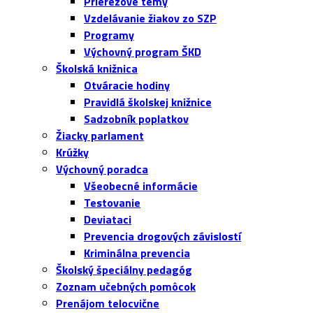
Prierezové témy
Vzdelávanie žiakov zo SZP
Programy
Výchovný program ŠKD
Školská knižnica
Otváracie hodiny
Pravidlá školskej knižnice
Sadzobník poplatkov
Žiacky parlament
Krúžky
Výchovný poradca
Všeobecné informácie
Testovanie
Deviataci
Prevencia drogových závislostí
Kriminálna prevencia
Školský špeciálny pedagóg
Zoznam učebných pomôcok
Prenájom telocvične