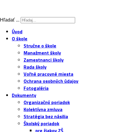
Hľadať ...
Úvod
O škole
Stručne o škole
Manažment školy
Zamestnanci školy
Rada školy
Voľné pracovné miesta
Ochrana osobných údajov
Fotogaléria
Dokumenty
Organizačný poriadok
Kolektívna zmluva
Stratégia bez násilia
Školský poriadok
pre žiakov ZŠ