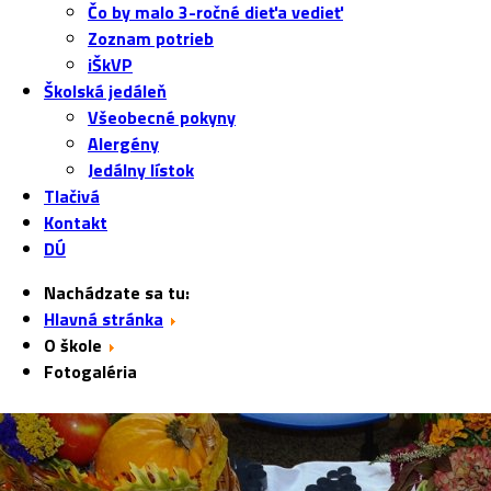
Čo by malo 3-ročné dieťa vedieť
Zoznam potrieb
iŠkVP
Školská jedáleň
Všeobecné pokyny
Alergény
Jedálny lístok
Tlačivá
Kontakt
DÚ
Nachádzate sa tu:
Hlavná stránka
O škole
Fotogaléria