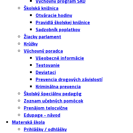
Výchovný program ŠKD
Školská knižnica
Otváracie hodiny
Pravidlá školskej knižnice
Sadzobník poplatkov
Žiacky parlament
Krúžky
Výchovný poradca
Všeobecné informácie
Testovanie
Deviataci
Prevencia drogových závislostí
Kriminálna prevencia
Školský špeciálny pedagóg
Zoznam učebných pomôcok
Prenájom telocvične
Edupage - návod
Materská škola
Prihlášky / odhlášky