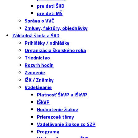
pre deti ŠKD
pre deti MŠ
Správa o VVČ
Zmluvy, faktúry, objednávky
Základná škola a ŠKD
Prihlášky / odhlášky
Organizácia školského roka
Triednictvo
Rozvrh hodín
Zvonenie
IŽK / Známky
Vzdelávanie
Platnosť ŠkVP a iŠkVP
iŠkVP
Hodnotenie žiakov
Prierezové témy
Vzdelávanie žiakov zo SZP
Programy