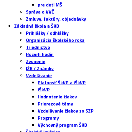
pre deti MŠ
Správa o VVČ
Zmluvy, faktúry, objednávky
Základná škola a ŠKD
Prihlášky / odhlášky
Organizácia školského roka
Triednictvo
Rozvrh hodín
Zvonenie
IŽK / Známky
Vzdelávanie
Platnosť ŠkVP a iŠkVP
iŠkVP
Hodnotenie žiakov
Prierezové témy
Vzdelávanie žiakov zo SZP
Programy
Výchovný program ŠKD