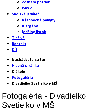
Zoznam potrieb
iŠkVP
Školská jedáleň
Všeobecné pokyny
Alergény
Jedálny lístok
Tlačivá
Kontakt
DÚ
Nachádzate sa tu:
Hlavná stránka
O škole
Fotogaléria
Divadielko Svetielko v MŠ
Fotogaléria - Divadielko
Svetielko v MŠ