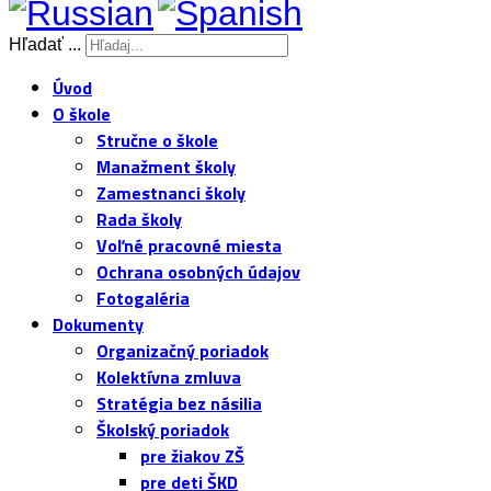
Hľadať ...
Úvod
O škole
Stručne o škole
Manažment školy
Zamestnanci školy
Rada školy
Voľné pracovné miesta
Ochrana osobných údajov
Fotogaléria
Dokumenty
Organizačný poriadok
Kolektívna zmluva
Stratégia bez násilia
Školský poriadok
pre žiakov ZŠ
pre deti ŠKD