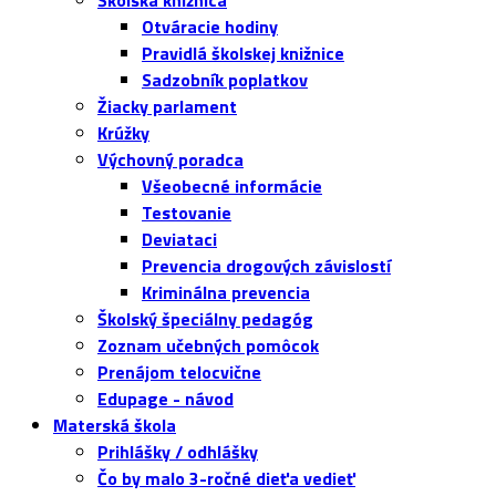
Školská knižnica
Otváracie hodiny
Pravidlá školskej knižnice
Sadzobník poplatkov
Žiacky parlament
Krúžky
Výchovný poradca
Všeobecné informácie
Testovanie
Deviataci
Prevencia drogových závislostí
Kriminálna prevencia
Školský špeciálny pedagóg
Zoznam učebných pomôcok
Prenájom telocvične
Edupage - návod
Materská škola
Prihlášky / odhlášky
Čo by malo 3-ročné dieťa vedieť