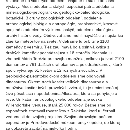
rozdelené do viacerých oddelení. Nájdete tu stále i dočasné
výstavy. Medzi oddelenia stálych expozícií patria oddelenia
mineralogicko-petrografické, geologicko-paleontologické,
botanické, 3 druhy zoologických oddelení, oddelenie
archeologickej biológie a antropológie, prehistorické, krasové
spojené s oddelením výskumu jaskýň, oddelenie ekológie a
archív histórie vedy. Obdivovať sme mohli najväčšiu a najstaršiu
zbierka meteoritov na svete. Videli sme tu približne 1100
kameňov z vesmíru. Tiež zaujímavá bola oslnivá kytica z
drahých kameňov pochádzajúca z 18.storočia. Nechala ju
zhotoviť Mária Terézia pre svojho manžela, celkovo ju tvorí 2100
diamantov a 761 ďalších drahokamov a polodrahokamov, ktoré
spolu vytvárajú 61 kvetov a 12 rôznych živočíchov. V
geologicko-paleontologickom oddelení sme obdivovali
dinosaurov. Okrem troch kostier veľkých dinosaurov a a
množstva kostier iných pravekých zvierat, tu je umiestnená aj
živo pôsobiaca napodobenina Allosaura, ktorá sa pohybuje a
reve. Unikátom antropologického oddelenia je soška
Willendorfskej venuše, stará 25 000 rokov. Bežne sme pri
exponátoch stretávali rovesníkov z Rakúska, ktorí tu čerpali
vedomosti do svojich projektov. Svojim obrovským počtom
exponátov je Prírodovedecké múzeum encyklopédiu, do ktorej
sa dokážete začítať na niekoľko hodín.