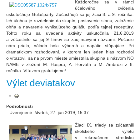
Každoročne sa v rámci
účelového cvičenia
uskutočňuje Gulášpárty. Zúčastňujú sa jej žiaci 8. a 9. ročníka.
Ich úlohou je rozdelenie do skupín, postavenie stanu, založenie
ohňa a navarenie vynikajúceho gulášu podľa tajnej receptúry.
Tohto roku sa uvedená aktivity uskutočnila 21.6.2019
a zúčastnilo sa jej 9 tímov so zaujímavými názvami. Počasie
nám prialo, nálada bola výborná a napätie stúpajúce. Pri
dramatickom rozhodovaní, v ktorom len jeden hlas rozhodol
o víťazovi, sa na prvom mieste umiestnila skupina s názvom NO
NAME v zložení M. Haspra, A. Horváth a M. Ambrózi z 8.
ročníka. Víťazom gratulujeme!
Výlet deviatakov
Podrobnosti
Uverejnené: štvrtok, 27. jún 2019, 15:37
Žiaci IX. triedy sa zúčastnili
školského výletu
v rekreačnom stredisku