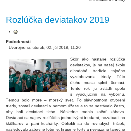
Rozlúčka deviatakov 2019
Podrobnosti
Uverejnené: utorok, 02. júl 2019, 11:20
Skôr ako nastane rozlúčka
deviatakov, je na našej škole
dlhodobá tradícia tajného
vyzdobovania triedy. Túto
úlohu musia splniť ôsmaci.
Tento rok ju zvládli spolu
s vyučujúcimi na výbornú.
Témou bolo more – morský svet. Po slávnostnom otvorení
triedy, zostali deviataci v nemom úžase a to sa nestávalo často,
aby boli deviataci ticho. Následne mohla začať zábava.
Deviataci sa najprv rozlúčili s jednotlivými triedami, nezabudli na
škôlkarov a pani kuchárky. Obliekli sa do rovnakých tričiek,
nasledovalo zábavné fotenie, krájanie torty a neviazaná tanečná