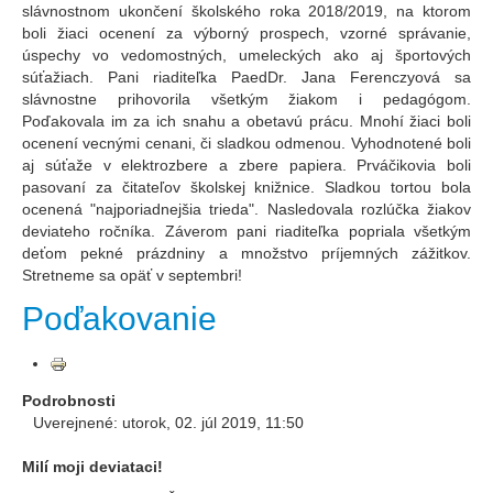
slávnostnom ukončení školského roka 2018/2019, na ktorom
boli žiaci ocenení za výborný prospech, vzorné správanie,
úspechy vo vedomostných, umeleckých ako aj športových
súťažiach. Pani riaditeľka PaedDr. Jana Ferenczyová sa
slávnostne prihovorila všetkým žiakom i pedagógom.
Poďakovala im za ich snahu a obetavú prácu. Mnohí žiaci boli
ocenení vecnými cenani, či sladkou odmenou. Vyhodnotené boli
aj súťaže v elektrozbere a zbere papiera. Prváčikovia boli
pasovaní za čitateľov školskej knižnice. Sladkou tortou bola
ocenená "najporiadnejšia trieda". Nasledovala rozlúčka žiakov
deviateho ročníka. Záverom pani riaditeľka popriala všetkým
deťom pekné prázdniny a množstvo príjemných zážitkov.
Stretneme sa opäť v septembri!
Poďakovanie
Podrobnosti
Uverejnené: utorok, 02. júl 2019, 11:50
Milí moji deviataci!