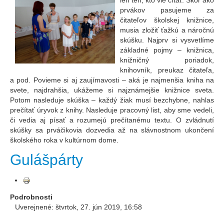
len ten, kto vie čítať. Skôr ako
prvákov pasujeme za
čitateľov školskej knižnice,
musia zložiť ťažkú a náročnú
skúšku. Najprv si vysvetlíme
základné pojmy – knižnica,
knižničný poriadok,
knihovník, preukaz čitateľa,
a pod. Povieme si aj zaujímavosti – aká je najmenšia kniha na
svete, najdrahšia, ukážeme si najznámejšie knižnice sveta.
Potom nasleduje skúška – každý žiak musí bezchybne, nahlas
prečítať úryvok z knihy. Nasleduje pracovný list, aby sme vedeli,
či vedia aj písať a rozumejú prečítanému textu. O zvládnutí
skúšky sa prváčikovia dozvedia až na slávnostnom ukončení
školského roka v kultúrnom dome.
Gulášpárty
Podrobnosti
Uverejnené: štvrtok, 27. jún 2019, 16:58