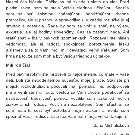
Nastal čas lúčenia. Ťažko sa mi skladajú slová do viet. Pred
piatimi rokmi som sa stala Vašou triednou učiteľkou. Snažila
som sa byť láskavou, chápajúcou, odpúšťajúcou drobné
prehrešky, ale aj prísnou a spravodlivou. V každej rozlúčke je aj
smútok a nostalgia. Rada by som sa vrátila späť, na výlety,
exkurzie, ale aj hodiny slovenčiny. Čas sa zastaviť nedá. Ani
vrátiť späť – iba v pekných spomienkach. Rozdávali ste nielen
vedomosti, ale aj radosť, spokojnosť, porozumenie, lásku
a úsmev a za to Vám, moji milí deviataci, veľmi ďakujem. Som
hrdá na to, že som mohla byť Vašou triednou učiteľkou.
Milí rodičia!
Pred piatimi rokmi ste mi zverili to najcennejšie, čo máte – Vaše
deti. Boli ste neoddeliteľnou súčasťou mojej práce. Stáli ste pri
mojich rozhodnutiach, počúvali ma, pomáhali mi, podporovali
ma a verili ste mi. Touto cestou sa Vám chcem poďakovať za
ústretovosť, trpezlivosť, pomoc. Pocítila som lásku od mojich
žiakov a ich rodičov. Pocit na nezaplatenie. Som šťastná, že
som mala tú česť byť učiteľkou mojim žiakom a mohla som
spoznať Vás – rodičov. Ešte raz Vám patrí moje veľké ďakujem.
Jana Michaličková
tr. učiteľka IX. triedy