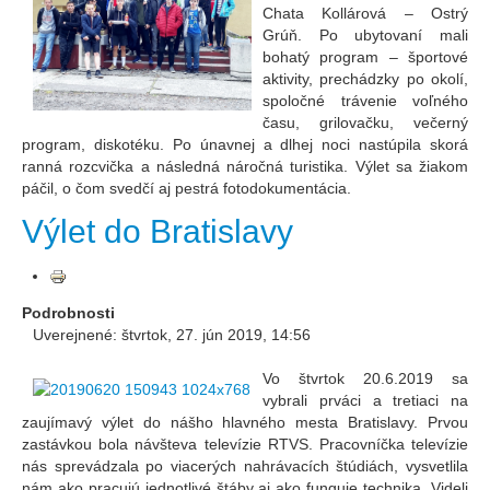
Chata Kollárová – Ostrý
Grúň. Po ubytovaní mali
bohatý program – športové
aktivity, prechádzky po okolí,
spoločné trávenie voľného
času, grilovačku, večerný
program, diskotéku. Po únavnej a dlhej noci nastúpila skorá
ranná rozcvička a následná náročná turistika. Výlet sa žiakom
páčil, o čom svedčí aj pestrá fotodokumentácia.
Výlet do Bratislavy
Podrobnosti
Uverejnené: štvrtok, 27. jún 2019, 14:56
Vo štvrtok 20.6.2019 sa
vybrali prváci a tretiaci na
zaujímavý výlet do nášho hlavného mesta Bratislavy. Prvou
zastávkou bola návšteva televízie RTVS. Pracovníčka televízie
nás sprevádzala po viacerých nahrávacích štúdiách, vysvetlila
nám ako pracujú jednotlivé štáby aj ako funguje technika. Videli