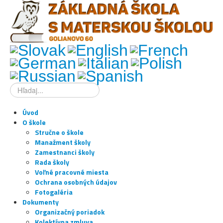
Hľadať
...
Úvod
O škole
Stručne o škole
Manažment školy
Zamestnanci školy
Rada školy
Voľné pracovné miesta
Ochrana osobných údajov
Fotogaléria
Dokumenty
Organizačný poriadok
Kolektívna zmluva