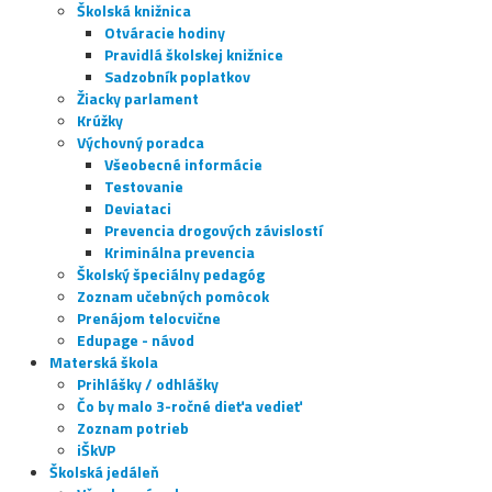
Školská knižnica
Otváracie hodiny
Pravidlá školskej knižnice
Sadzobník poplatkov
Žiacky parlament
Krúžky
Výchovný poradca
Všeobecné informácie
Testovanie
Deviataci
Prevencia drogových závislostí
Kriminálna prevencia
Školský špeciálny pedagóg
Zoznam učebných pomôcok
Prenájom telocvične
Edupage - návod
Materská škola
Prihlášky / odhlášky
Čo by malo 3-ročné dieťa vedieť
Zoznam potrieb
iŠkVP
Školská jedáleň