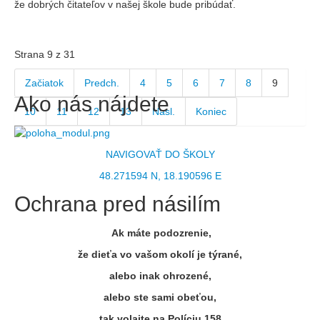
že dobrých čitateľov v našej škole bude pribúdať.
Strana 9 z 31
Začiatok
Predch.
4
5
6
7
8
9
Ako nás nájdete
10
11
12
13
Nasl.
Koniec
NAVIGOVAŤ DO ŠKOLY
48.271594 N, 18.190596 E
Ochrana pred násilím
Ak máte podozrenie,
že dieťa vo vašom okolí je týrané,
alebo inak ohrozené,
alebo ste sami obeťou,
tak volajte na Políciu 158