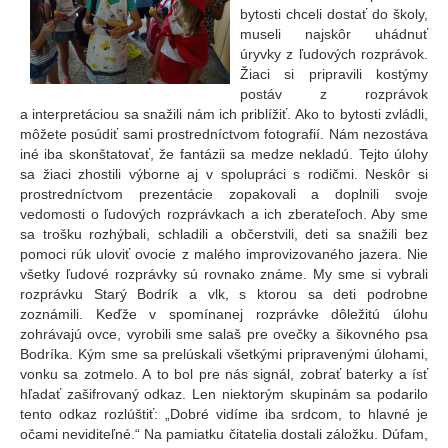
bytosti chceli dostať do školy,
museli najskôr uhádnuť
úryvky z ľudových rozprávok.
Žiaci si pripravili kostýmy
postáv z rozprávok
a interpretáciou sa snažili nám ich priblížiť. Ako to bytosti zvládli,
môžete posúdiť sami prostredníctvom fotografií. Nám nezostáva
iné iba skonštatovať, že fantázii sa medze nekladú. Tejto úlohy
sa žiaci zhostili výborne aj v spolupráci s rodičmi. Neskôr si
prostredníctvom prezentácie zopakovali a doplnili svoje
vedomosti o ľudových rozprávkach a ich zberateľoch. Aby sme
sa trošku rozhýbali, schladili a občerstvili, deti sa snažili bez
pomoci rúk uloviť ovocie z malého improvizovaného jazera. Nie
všetky ľudové rozprávky sú rovnako známe. My sme si vybrali
rozprávku Starý Bodrík a vlk, s ktorou sa deti podrobne
zoznámili. Keďže v spomínanej rozprávke dôležitú úlohu
zohrávajú ovce, vyrobili sme salaš pre ovečky a šikovného psa
Bodríka. Kým sme sa prelúskali všetkými pripravenými úlohami,
vonku sa zotmelo. A to bol pre nás signál, zobrať baterky a ísť
hľadať zašifrovaný odkaz. Len niektorým skupinám sa podarilo
tento odkaz rozlúštiť: „Dobré vidíme iba srdcom, to hlavné je
očami neviditeľné.“ Na pamiatku čitatelia dostali záložku. Dúfam,