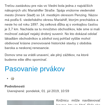
Treťou zastávkou pre nás vo Viedni bola jedna z najväčších
nákupných ulíc Mariahilfer Straße. Spája vnútorne viedenské
mesto (
Innere Stadt
) so 14. mestkým okresom Penzing. Názov
má podľa 6. viedeňského okresu Mariahilf, ktorým prechádza a
nesie ho od roku 1897. Jej celková dĺžka aj s vonkajšou časťou
je 3,7 km. Nacháda sa tu množstvo obchodíkov, kde sme si mali
možnosť zakúpiť nejaký drobný suvenír. No kto dokázal odolať
lákadlám obchodníkov a zdvihol svoj pohľad vyššie mohol
obdivovať krásne zrenovované historické stavby z obdobia
baroka a neskorej renesancie.
Domov sme sa vrátili unavení, ale plný zážitkov, na ktoré
budeme ešte dlho spomínať.
Pasovanie prvákov
Podrobnosti
Uverejnené: pondelok, 01. júl 2019, 10:59
Knižnicu môže navštevovať