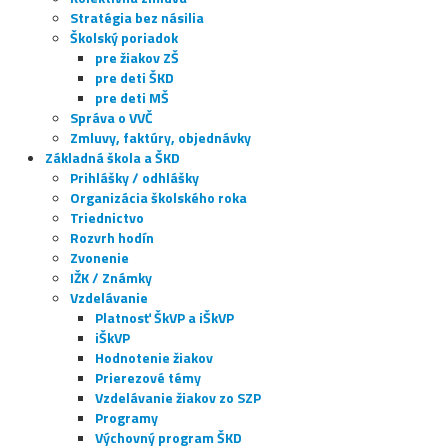
Stratégia bez násilia
Školský poriadok
pre žiakov ZŠ
pre deti ŠKD
pre deti MŠ
Správa o VVČ
Zmluvy, faktúry, objednávky
Základná škola a ŠKD
Prihlášky / odhlášky
Organizácia školského roka
Triednictvo
Rozvrh hodín
Zvonenie
IŽK / Známky
Vzdelávanie
Platnosť ŠkVP a iŠkVP
iŠkVP
Hodnotenie žiakov
Prierezové témy
Vzdelávanie žiakov zo SZP
Programy
Výchovný program ŠKD