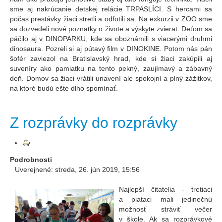
sme aj nakrúcanie detskej relácie TRPASLÍCI. S hercami sa
počas prestávky žiaci stretli a odfotili sa. Na exkurzii v ZOO sme
sa dozvedeli nové poznatky o živote a výskyte zvierat. Deťom sa
páčilo aj v DINOPARKU, kde sa oboznámili s viacerými druhmi
dinosaura. Pozreli si aj pútavý film v DINOKINE. Potom nás pán
šofér zaviezol na Bratislavský hrad, kde si žiaci zakúpili aj
suveníry ako pamiatku na tento pekný, zaujímavý a zábavný
deň. Domov sa žiaci vrátili unavení ale spokojní a plný zážitkov,
na ktoré budú ešte dlho spomínať.
Z rozprávky do rozprávky
Podrobnosti
Uverejnené: streda, 26. jún 2019, 15:56
Najlepší čitatelia - tretiaci
a piataci mali jedinečnú
možnosť stráviť večer
v škole. Ak sa rozprávkové