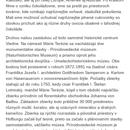
Rakúsku, ale aj po celej Európe, Amerike aj Austrálii. Po krátkom
filme o vzniku čokoládovne, sme sa prešli po priestoroch
továrne, kde vznikajú najrôznejšie voňavé, sladučké pokušenia.
Mali sme možnosť ochutnať najrôznejšie plnené cukrovinky so
stovkou príchutí ako aj rôzne druhy ovocia obalené v lahodnej
čokoláde.
Druhou našou zastávkou už bolo samotné historické centrum
Viedne. Na námestí Márie Terézie sa nachádzajú dve
monumentálne stavby - Prírodovedecké múzeum
(Naturhistorisches Museum) a priamo oproti jeho
architektonická dvojíčka – Umeleckohistorickému múzeu. Obe
budovy boli postavené v rokoch 1872-1891 na žiadosť cisára
Františka Jozefa I. architektmi Gottfriedom Semperom a Karlom
von Hasenauerom v novorenesančnom štýle. Počiatky zbierky
siahajú až do roku 1750, kedy cisár František I. Štefan
Lotrinský, manžel Márie Terézie, kúpil v tom období najväčšiu
zbierku prírodnín od florentského obchodníka Johanna von
Baillou. Základom zbierky bolo približne 30 000 predmetov
rôznych mušlí, koralov, ale aj vzácnych minerálov a drahých
kameňov. Zbierka sa rýchlo rozrastala a pôvodné priestory v
Hofburgu začali byť tesné, preto sa začalo s plánovaním stavby
samostatného, väčšieho múzea. Prírodovedecké múzeum je